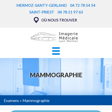
Aller
MERMOZ-SANTY-GERLAND
04 72 78 54 54
au
SAINT-PRIEST
04 78 21 97 63
contenu
OÙ NOUS TROUVER
principal
Navigation principale
MAMMOGRAPHIE
Examens
Mammographie
FIL