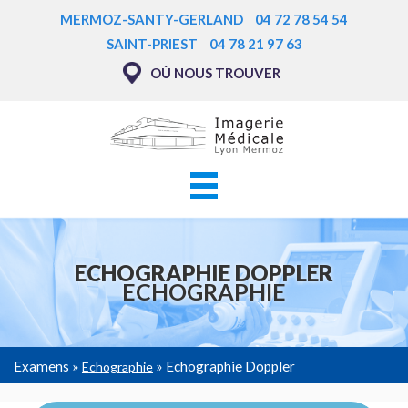
Aller
MERMOZ-SANTY-GERLAND
04 72 78 54 54
au
SAINT-PRIEST
04 78 21 97 63
contenu
OÙ NOUS TROUVER
principal
Navigation principale
ECHOGRAPHIE DOPPLER
ECHOGRAPHIE
Examens
Echographie Doppler
Echographie
FIL